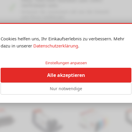
Cookies helfen uns, Ihr Einkaufserlebnis zu verbessern. Mehr
dazu in unserer
Datenschutzerklärung
.
Herstellerangaben
Produktsicherheit und Handhabungshinweise
Einstellungen anpassen
Alle akzeptieren
Nur notwendige