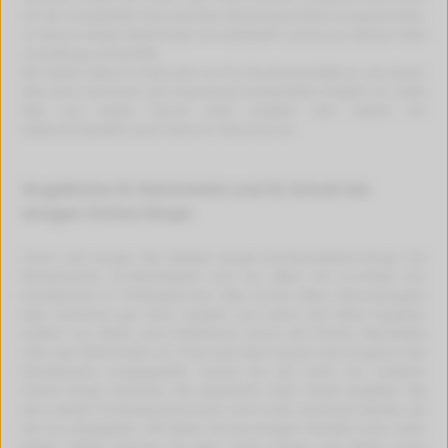
oft der kompatible Patronenchip dementsprechend programmiert,
so dass er diesen Mehrinhalt mit einbezieht und bis zur letzten Seite
zuverlässig runterzählt.
Wir bieten diese XL-Patronen nur für Druckermodelle an, bei denen
dies auch technisch und mechanisch einwandfrei möglich ist. Sollte
dies aus einem Grund nicht möglich sein, bieten wir
selbstverständlich auch keine XL-Patronen an.
Angebliche XL Reichweite und XL-Inhalt bei
einigen Online Shops
Schon seit einiger Zeit werben einige Druckerzubehör-Shops mit
fantastischen XL-Reichweiten und vor allem mit XL-Inhalt von
Druckertinte in Tintenpatronen. Dies ist bei vielen Patronentypen
aber technisch gar nicht möglich und somit sind diese Angaben
einfach nur falsch und irreführend. Durch die höhere Reichweite
oder den Mehrinhalt von Tinte wird dem Nutzer eine Ersparnis der
Druckkosten vorgegaukelt. Lassen Sie sich nicht von anderen
Online Shops täuschen, die wesentlich mehr Inhalt angeben. Bei
den meisten Tintenpatronen kann nicht mehr verdruckt werden, als
bei uns angegeben. Oft haben Sie laut einigen Händlern zwar mehr
Inhalt, diesen können Sie aber nicht nutzen und bleibt somit