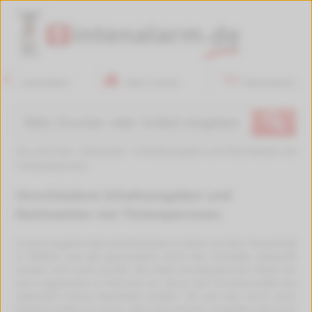
Anmelden
Mein Konto
Warenkorb
🔍
Sie sind hier:
Startseite
>
Inhaltsangabe und Reichweite von
Tintenpatronen
Verschiedene Inhaltsangaben und
Reichweiten von Tintenpatronen
Unsere Angaben über die Reichweite in Seiten und den Tinteninhalt
in Milliliter sind alle genauestens durch den Hersteller überprüft
worden und somit korrekt. Bei vielen Druckerpatronen bieten wir
auch sogenannte XL-Patronen an, die je nach Druckermodell eine
wesentlich höhere Reichweite erzielen. Oft wird dies durch einen
höheren Inhalt von Toner oder Tinte erreicht. Zusätzlich wird auch