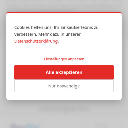
nutzlos in der Patrone. Somit ist das nur ein reiner Werbezweck und
dem Verbaucher gegenüber irreführend.
Cookies helfen uns, Ihr Einkaufserlebnis zu
Versandkosten
verbessern. Mehr dazu in unserer
Datenschutzerklärung
.
Versandkosten ab 4,99 €, Deutschlandweit
Versandkostenfrei ab 89,90 € Bestellwert
Lieferung mit DHL, auch an Packstationen
Einstellungen anpassen
Alle akzeptieren
Nur notwendige
Zahlungsarten