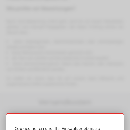
Wie prüfen wir Bewertungen?
Bevor eine Bewertung online geht, wird sie von einem Mitarbeiter
gelesen und manuell freigegeben. Bei dieser Prüfung achten wir
darauf, dass:
keine beleidigenden, diskriminierenden oder rechtswidrigen
Inhalte enthalten sind.
keine Werbung für Drittanbieter gemacht wird.
der Text sich sachlich auf das bewertete Produkt bezieht.
keine personenbezogenen Daten (wie Namen oder Adressen)
von Dritten veröffentlicht werden.
So stellen wir sicher, dass Sie auf unserer Seite hilfreiche und
angemessene Erfahrungsberichte finden.
Versandkosten
Versandkosten ab 4,99 €, Deutschlandweit
Versandkostenfrei ab 89,90 € Bestellwert
Cookies helfen uns, Ihr Einkaufserlebnis zu