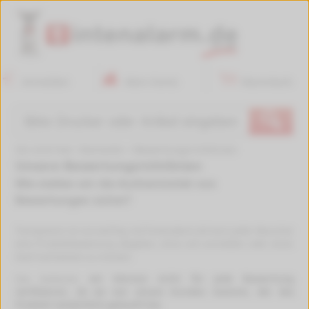
Anmelden
Mein Konto
Warenkorb
🔍
Sie sind hier:
Startseite
>
Bewertungsrichtlinien
Unsere Bewertungsrichtlinien
Wie stellen wir die Authentizität von
Bewertungen sicher?
Transparenz ist uns wichtig. Auf tintenalarm.de kann jeder Besucher
eine Produktbewertung abgeben, ohne sich anmelden oder einen
Kauf nachweisen zu müssen.
Das bedeutet,
wir können nicht für jede Bewertung
verifizieren, ob sie von einem Kunden stammt, der das
Produkt tatsächlich gekauft hat.