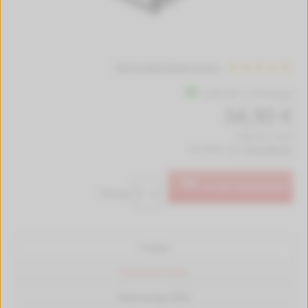
808 Kundenbewertungen
Lieferzeit 1-2 Werktage
34,90 €
(528,79 € / Liter)
inkl. MwSt. zzgl.
Versandkosten
In den Warenkorb
Menge:
Produkt
Passende Drucker
Bewertungen (808)