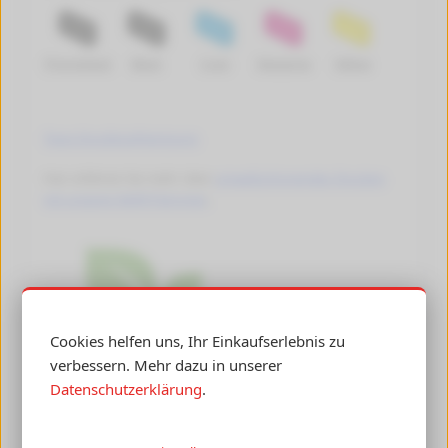
Photoblack
Black
Cyan
Magenta
Yellow
Tipps Druckkopfreinigung
Hier erfahren Sie mehr über
umweltschonendes Drucken
mit unseren Refill-Patronen
.
Cookies helfen uns, Ihr Einkaufserlebnis zu
verbessern. Mehr dazu in unserer
Datenschutzerklärung
.