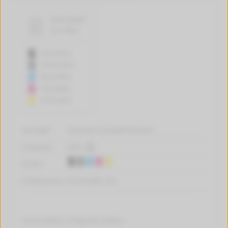
0,4 Cent*
pro Seite
535 Seiten
5530 Seiten
850 Seiten
740 Seiten
810 Seiten
Hersteller:
tintenalarm.de Refill-Patronen
Produktart:
Refill
Farben:
Artikelnummer:
W-6431B001-Set
Auch erhältlich in folgenden Farben: