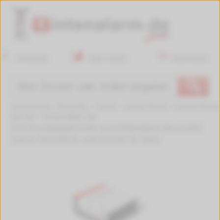
Anmelden
Mein Konto
Warenkorb
🔍
Sie sind hier:
Startseite
>
Canon
>
Canon Pixma
>
Canon Pixma
MX 925
>
W-6431B001-Set
5 XL Druckerpatronen von tintenalarm.de ersetzt
Canon PGI-550 XL und CLI-551 XL Serie