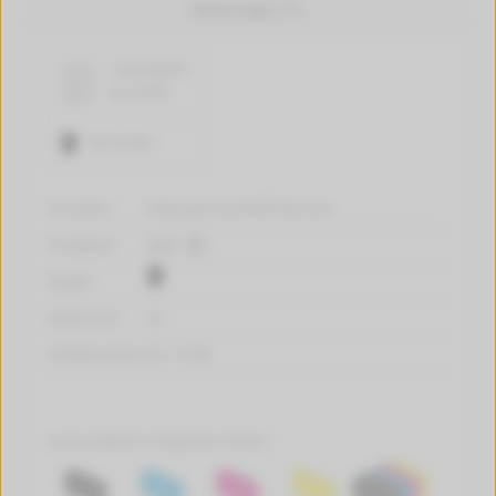
Bewertungen (71)
1,4 Cent*
pro Seite
520 Seiten
Hersteller:
tintenalarm.de Refill-Patronen
Produktart:
Refill
Farben:
Inhalt in ml:
22
Artikelnummer:
W-111358
Auch erhältlich in folgenden Farben: