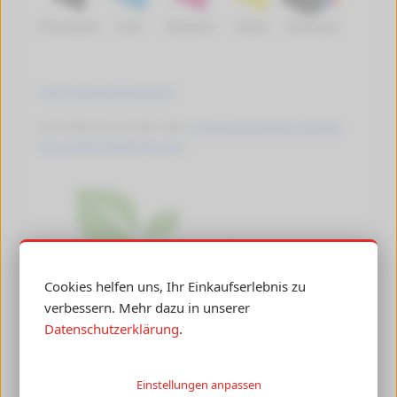
Photoblack
Cyan
Magenta
Yellow
Multipack
Tipps Druckkopfreinigung
Hier erfahren Sie mehr über
umweltschonendes Drucken
mit unseren Refill-Patronen
.
Cookies helfen uns, Ihr Einkaufserlebnis zu
verbessern. Mehr dazu in unserer
Datenschutzerklärung
.
Einstellungen anpassen