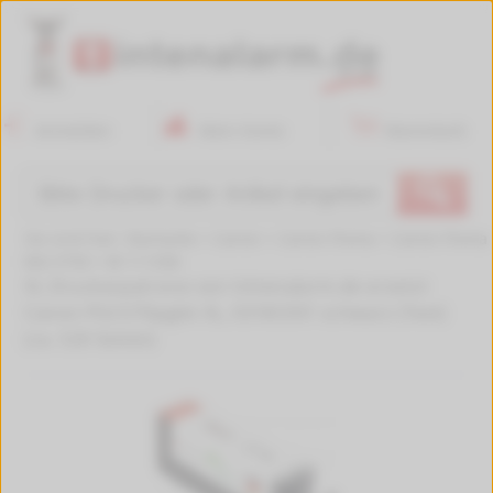
Anmelden
Mein Konto
Warenkorb
🔍
Sie sind hier:
Startseite
>
Canon
>
Canon Pixma
>
Canon Pixma
MG 5750
>
W-111358
XL Druckerpatrone von tintenalarm.de ersetzt
Canon PGI-570pgbk XL, 0318C001 schwarz (Text)
(ca. 520 Seiten)