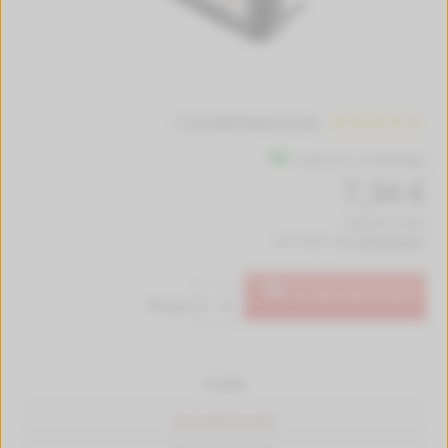
71 Kundenbewertungen
Lieferzeit 1-2 Werktage
7,34 €
(333,64 € / Liter)
inkl. MwSt. zzgl.
Versandkosten
In den Warenkorb
Menge:
Produkt
Passende Drucker