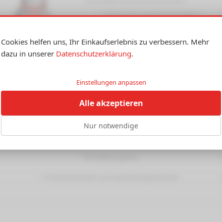
Cookies helfen uns, Ihr Einkaufserlebnis zu verbessern. Mehr
dazu in unserer
Datenschutzerklärung
.
Einstellungen anpassen
Alle akzeptieren
Nur notwendige
Herstellerangaben
Produktsicherheit und Handhabungshinweise