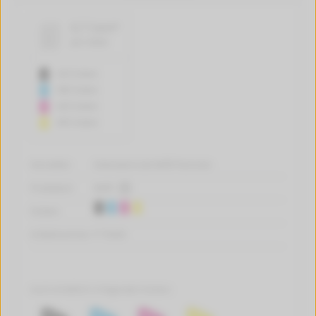
0,7 Cent*
pro Seite
420 Seiten
580 Seiten
420 Seiten
495 Seiten
Hersteller:
tintenalarm.de Refill-Patronen
Produktart:
Refill
Farben:
Artikelnummer:
P-T0445
Auch erhältlich in folgenden Farben: