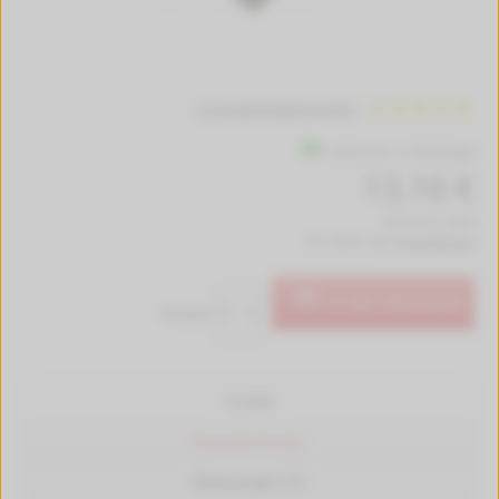
10 Kundenbewertungen
Lieferzeit 1-2 Werktage
13,16 €
(156,67 € / Liter)
inkl. MwSt. zzgl.
Versandkosten
In den Warenkorb
Menge:
Produkt
Passende Drucker
Bewertungen (10)