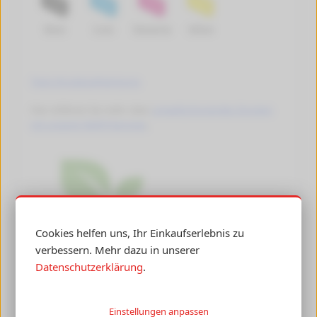
Black
Cyan
Magenta
Yellow
Tipps Druckkopfreinigung
Hier erfahren Sie mehr über
umweltschonendes Drucken
mit unseren Refill-Patronen
.
Cookies helfen uns, Ihr Einkaufserlebnis zu
verbessern. Mehr dazu in unserer
Datenschutzerklärung
.
Einstellungen anpassen