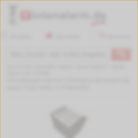
Anmelden
Mein Konto
Warenkorb
🔍
Sie sind hier:
Startseite
>
Epson
>
Epson Stylus C
>
Epson
Stylus C 84
>
P-T0445
4 Druckerpatronen von tintenalarm.de ersetzt die
Epson Tinte T0445, C13T04454010