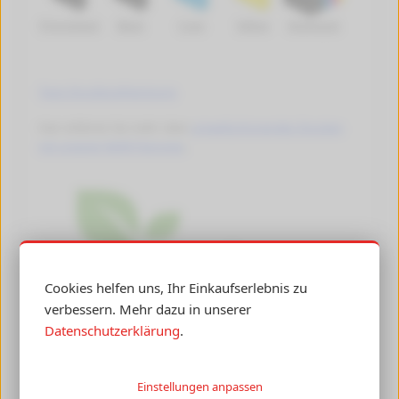
Photoblack
Black
Cyan
Yellow
Multipack
Tipps Druckkopfreinigung
Hier erfahren Sie mehr über
umweltschonendes Drucken
mit unseren Refill-Patronen
.
Cookies helfen uns, Ihr Einkaufserlebnis zu
verbessern. Mehr dazu in unserer
Datenschutzerklärung
.
Einstellungen anpassen