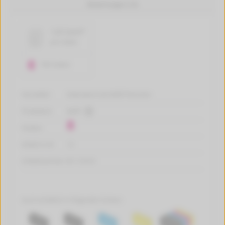
Bewertungen (14)
1,8 Cent*
pro Seite
760 Seiten
Hersteller:
tintenalarm.de Refill-Patronen
Produktart:
Refill
Farben:
Inhalt in ml:
12
Artikelnummer:
W-112010
Auch erhältlich in folgenden Farben: