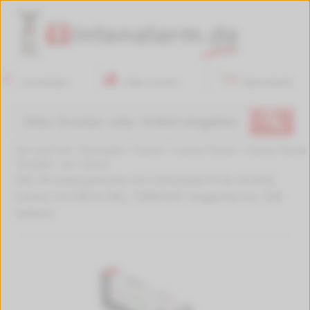
Anmelden
Mein Konto
Warenkorb
🔍
Sie sind hier:
Startseite
>
Canon
>
Canon Pixma
>
Canon Pixma
TR 8550
>
W-112010
XXL Druckerpatrone von tintenalarm.de ersetzt
Canon CLI-581m XXL, 1996C001 magenta (ca. 760
Seiten)