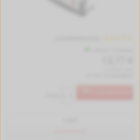
14 Kundenbewertungen
Lieferzeit 1-2 Werktage
13,77 €
(1.147,50 € / Liter)
inkl. MwSt. zzgl.
Versandkosten
In den Warenkorb
Menge:
Produkt
Passende Drucker