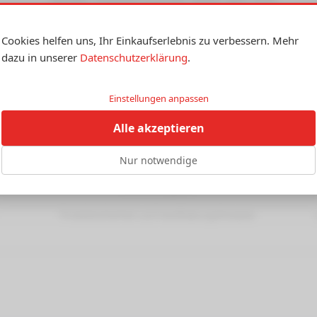
Cookies helfen uns, Ihr Einkaufserlebnis zu verbessern. Mehr
dazu in unserer
Datenschutzerklärung
.
Einstellungen anpassen
Alle akzeptieren
Nur notwendige
Herstellerangaben
Produktsicherheit und Handhabungshinweise