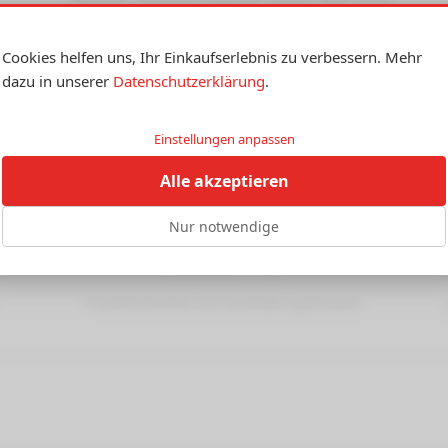
Cookies helfen uns, Ihr Einkaufserlebnis zu verbessern. Mehr
dazu in unserer
Datenschutzerklärung
.
Einstellungen anpassen
Alle akzeptieren
Nur notwendige
Herstellerangaben
Produktsicherheit und Handhabungshinweise