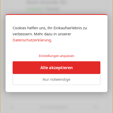
Cookies helfen uns, Ihr Einkaufserlebnis zu
verbessern. Mehr dazu in unserer
Datenschutzerklärung
.
Einstellungen anpassen
Alle akzeptieren
Nur notwendige
Herstellerangaben
[+]