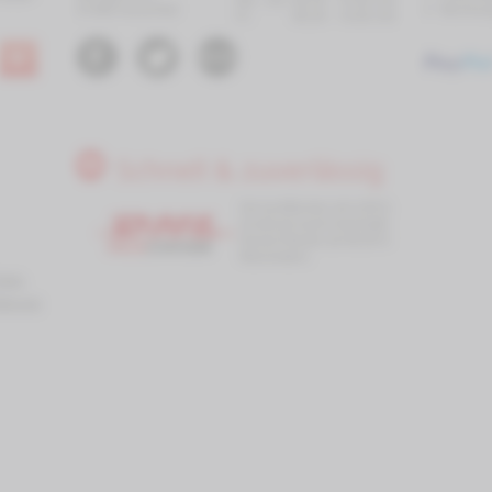
91086 Aurachtal
✔
Rechnu
Fr:
08.30 - 14.00 Uhr
Schnell & zuverlässig
Versandkosten ab 4,99 €.
Gratisversand innerhalb
Deutschlands ab 89,90 €
Warenwert.
utz-
klärung