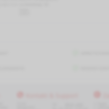
4,2 mm x 12 m
von MediaRange, 100
Tücher...
4,50 €
MANY"
UMWELTSCHONEN
ELLERGARANTIE
NIRGENDS GÜNST
Kontakt & Support
Z
il
Z-Com
✔
Paypal
Tel:
09132 - 4220
ergege-
Wirtsgrund 6
✔
Sofortü
Mo - Do:
08.30 - 16.00 Uhr