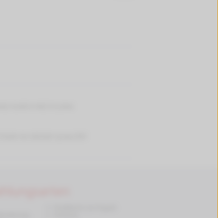
D DURCH RECYCLING
IGER IN DIESER QUALITÄT
ahlungsarten
✔
Kreditkarte (via Paypal)
berweisung
✔
Vorkasse