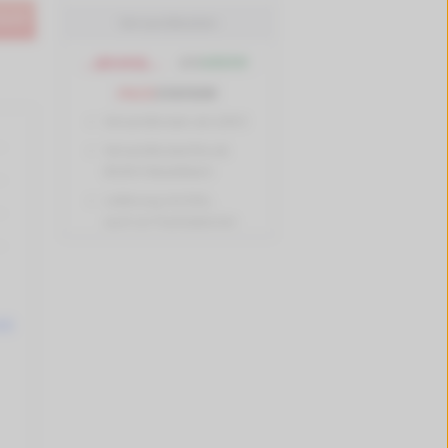
korb
Versandkosten
Versandkosten ab 4,99 €
Versandkostenfrei ab
89,90 € Bestellwert
Lieferung mit DHL,
auch an Packstationen
it