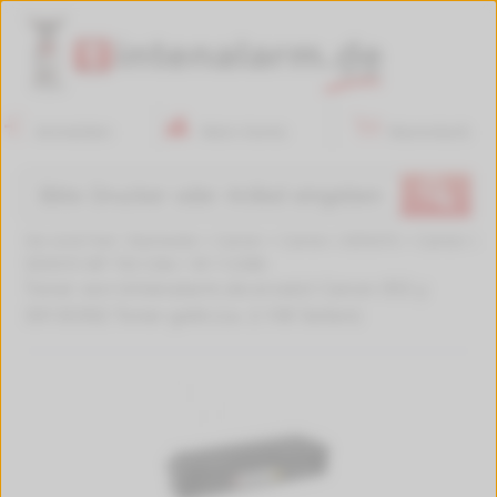
Anmelden
Mein Konto
Warenkorb
🔍
Sie sind hier:
Startseite
>
Canon
>
Canon i-SENSYS
>
Canon i-
SENSYS MF 742 Cdw
>
W-112386
Toner von tintenalarm.de ersetzt Canon 055 y
3013C002 Toner gelb (ca. 2.100 Seiten)