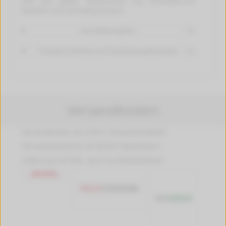
Jetzt den gelben Rebuilt-Toner von tintenalarm.de
bestellen und nachhaltig drucken.
Herstellerangaben
[+]
Produktsicherheit und Handhabungshinweise
[+]
Versandkosten
Versandkosten ab 4,99 €, Deutschlandweit
Versandkostenfrei ab 89,90 € Bestellwert
Lieferung mit DHL, auch an Packstationen