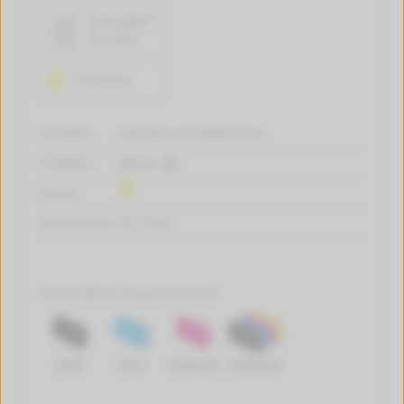
3,4 Cent*
pro Seite
2100 Seiten
Hersteller:
tintenalarm.de Rebuilt-Toner
Produktart:
Rebuilt
Farben:
Artikelnummer:
W-112386
Auch erhältlich in folgenden Farben:
Black
Cyan
Magenta
Multipack