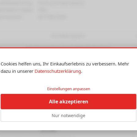
rtikelbezeichnung:
Toner cyan High-Capacity
ichweite in Seiten:
3500
AN Nummer:
4977766679398
Herstellerangaben
Produktsicherheit und Handhabungshinweise
Cookies helfen uns, Ihr Einkaufserlebnis zu verbessern. Mehr
dazu in unserer
Datenschutzerklärung
.
Einstellungen anpassen
Alle akzeptieren
Nur notwendige