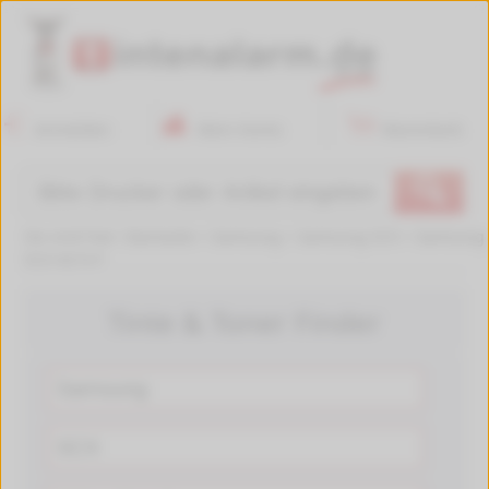
Anmelden
Mein Konto
Warenkorb
🔍
Sie sind hier:
Startseite
>
Samsung
>
Samsung SCX
>
Samsung
SCX-4214 F
Tinte & Toner Finder