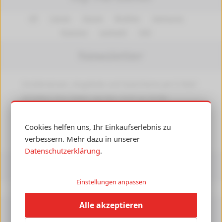
HP
Canon
Epson
Brother
Samsung
Kyocera
Lexmark
OKI
Newsletter
Insiderwissen, Angebote und Gutscheine per E-Mail
erhalten! Ihre Daten werden nicht an Dritte
weitergegeben.
Abmelden
jederzeit möglich.
Cookies helfen uns, Ihr Einkaufserlebnis zu
►
verbessern. Mehr dazu in unserer
Datenschutzerklärung
.
Informationen
Einstellungen anpassen
Druckerpedia
Alle akzeptieren
Versandkosten