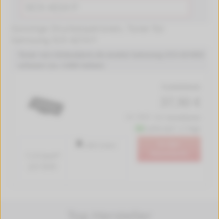
Günstige Druckerpatronen, Toner für
Samsung SCX 4214 F
Toner von tintenalarm.de ersetzt Samsung SCX-4216D3
schwarz (ca. 3.000 Seiten)
Produktdetails
37,90 €
inkl. MwSt. zzgl.
Versandkosten
Lieferzeit 1-2 Tage
In den
3000 Seiten
Warenkorb
1.3 Cent*
pro Seite
Top Hersteller