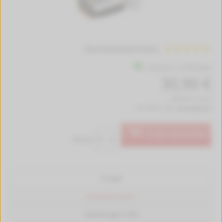
186 Kundenbewertungen
Lieferzeit 1-2 Werktage
30,90 €
(343,33 € / Liter)
inkl. MwSt. zzgl.
Versandkosten
In den Warenkorb
Menge:
Produkt
Passende Drucker
Bewertungen (186)