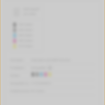
0,9 Cent*
pro Seite
585 Seiten
400 Seiten
845 Seiten
690 Seiten
810 Seiten
Hersteller:
tintenalarm.de Refill-Patronen
Produktart:
Kompatibel
Farben:
Kompatibel zu:
C13T26364010
Artikelnummer:
W-122422