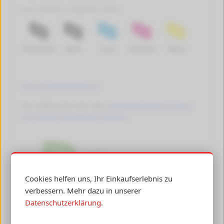
Auch erhältlich in folgenden Farben:
Photoblack
Black
Cyan
Magenta
Yellow
Tipps Druckkopfreinigung
Hier erfahren Sie mehr über
umweltschonendes Drucken
mit unseren kompatiblen Patronen
.
Cookies helfen uns, Ihr Einkaufserlebnis zu
verbessern. Mehr dazu in unserer
Datenschutzerklärung
.