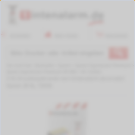
Anmelden
Mein Konto
Warenkorb
🔍
Sie sind hier:
Startseite
>
Epson
>
Epson Expression Premium
>
Epson Expression Premium XP-600
>
W-122422
5 XL Druckerpatronen von tintenalarm.de ersetzt
Epson 26 XL, T2636