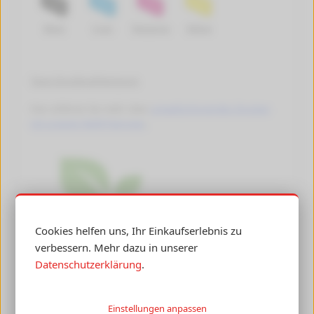
Black
Cyan
Magenta
Yellow
Tipps Druckkopfreinigung
Hier erfahren Sie mehr über
umweltschonendes Drucken
mit unseren Refill-Patronen
.
Cookies helfen uns, Ihr Einkaufserlebnis zu
verbessern. Mehr dazu in unserer
Datenschutzerklärung
.
Einstellungen anpassen