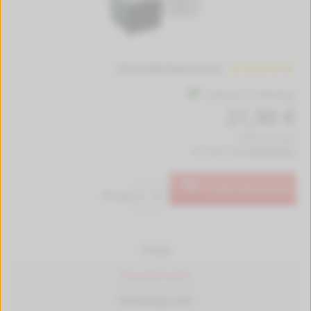
284 Kundenbewertungen
Lieferzeit 1-2 Werktage
21,90 €
(576,32 € / Liter)
inkl. MwSt. zzgl.
Versandkosten
In den Warenkorb
Menge:
Produkt
Passende Drucker
Bewertungen (284)