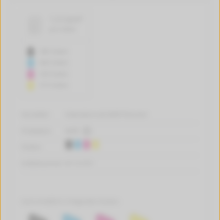
1,3 Cent*
pro Seite
380 Seiten
460 Seiten
330 Seiten
515 Seiten
Hersteller:
tintenalarm.de Refill-Patronen
Produktart:
Refill
Farben:
Artikelnummer:
W-121357
Auch erhältlich in folgenden Farben: