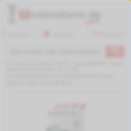
Anmelden
Mein Konto
Warenkorb
🔍
Sie sind hier:
Startseite
>
Epson
>
Epson Workforce
>
Epson
WorkForce WF-3520 DWF
>
W-121357
4 Druckerpatronen von tintenalarm.de ersetzt
Epson T1295, C13T12954012