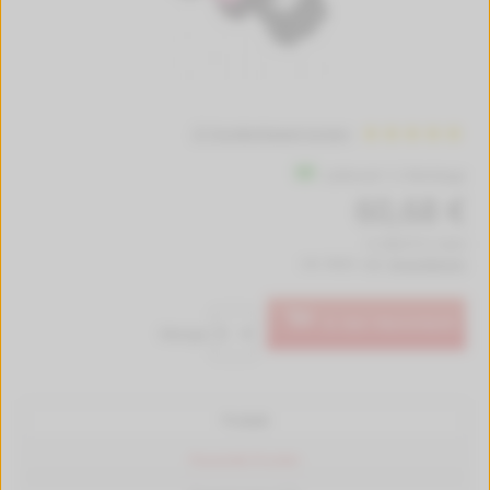
27 Kundenbewertungen
Lieferzeit 1-2 Werktage
60,68 €
(1.238,37 € / Liter)
inkl. MwSt. zzgl.
Versandkosten
In den Warenkorb
Menge:
Produkt
Passende Drucker