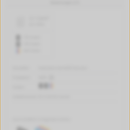
Bewertungen (27)
3,1 Cent*
pro Seite
750 Seiten
750 Seiten
440 Seiten
Hersteller:
tintenalarm.de Refill-Patronen
Produktart:
Refill
Farben:
Artikelnummer:
W-CC641EE-3erSet
Auch erhältlich in folgenden Farben: