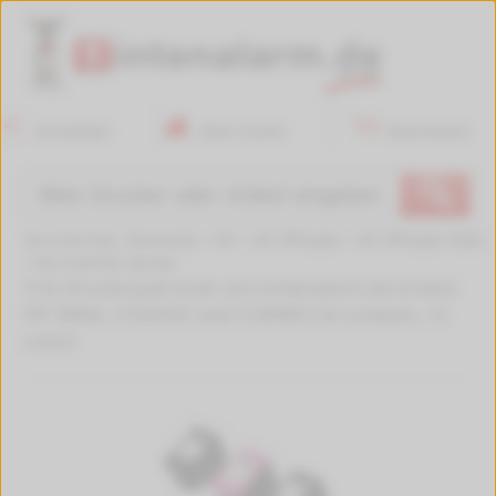
Anmelden
Mein Konto
Warenkorb
🔍
Sie sind hier:
Startseite
>
HP
>
HP OfficeJet
>
HP OfficeJet 4500
>
W-CC641EE-3erSet
3 XL Druckerpatronen von tintenalarm.de ersetzt
HP 300XL, CC641EE und CC644EE (2x schwarz, 1x
color)