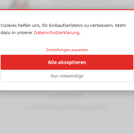
Cookies helfen uns, Ihr Einkaufserlebnis zu verbessern. Mehr
dazu in unserer
Datenschutzerklärung
.
Einstellungen anpassen
Alle akzeptieren
Nur notwendige
Herstellerangaben
Produktsicherheit und Handhabungshinweise