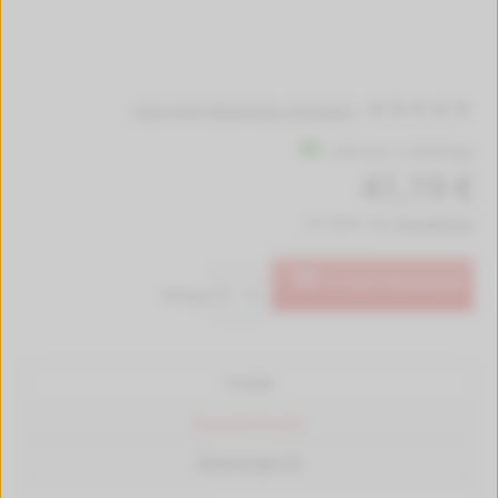
Jetzt erste Bewertung schreiben!
Lieferzeit 1-2 Werktage
41,19 €
inkl. MwSt. zzgl.
Versandkosten
In den Warenkorb
Menge:
Produkt
Passende Drucker
Bewertungen (0)