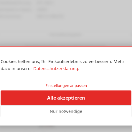
rtikelbezeichnung:
SPC 430 E
ichweite in Seiten:
24000
AN Nummer:
4961311864278
Herstellerangaben
Produktsicherheit und Handhabungshinweise
Cookies helfen uns, Ihr Einkaufserlebnis zu verbessern. Mehr
dazu in unserer
Datenschutzerklärung
.
Einstellungen anpassen
Alle akzeptieren
Nur notwendige