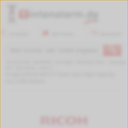
Anmelden
Mein Konto
Warenkorb
🔍
Sie sind hier:
Startseite
>
Sonstige
>
Sonstige Savin
>
Sonstige
SP C 260 Series
>
407717
Original Ricoh 407717 Toner cyan High-Capacity
(ca. 6.000 Seiten)