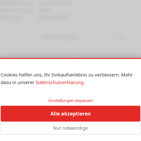
rtikelbezeichnung:
Toner-Kit schwarz
ichweite in Seiten:
10000
AN Nummer:
5031713053828
Herstellerangaben
[+]
Produktsicherheit und Handhabungshinweise
[+]
Cookies helfen uns, Ihr Einkaufserlebnis zu verbessern. Mehr
dazu in unserer
Datenschutzerklärung
.
Einstellungen anpassen
Alle akzeptieren
Nur notwendige