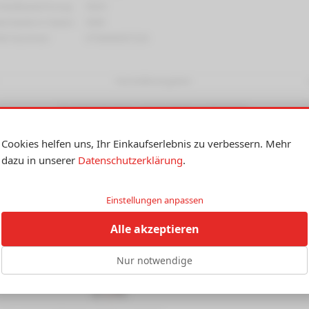
rtikelbezeichnung:
502H
ichweite in Seiten:
5000
AN Nummer:
0734646457224
Herstellerangaben
Produktsicherheit und Handhabungshinweise
Cookies helfen uns, Ihr Einkaufserlebnis zu verbessern. Mehr
dazu in unserer
Datenschutzerklärung
.
Einstellungen anpassen
Alle akzeptieren
Nur notwendige