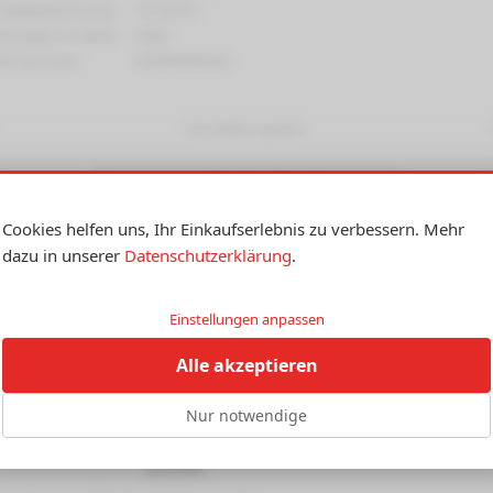
rtikelbezeichnung:
TK-5270 Y
ichweite in Seiten:
6000
AN Nummer:
632983049242
Herstellerangaben
Produktsicherheit und Handhabungshinweise
Cookies helfen uns, Ihr Einkaufserlebnis zu verbessern. Mehr
dazu in unserer
Datenschutzerklärung
.
Einstellungen anpassen
Alle akzeptieren
Nur notwendige