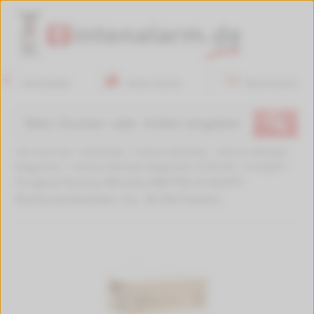
Anmelden
Mein Konto
Warenkorb
🔍
Sie sind hier:
Startseite
>
Konica Minolta
>
Konica Minolta
Magicolor
>
Konica Minolta Magicolor 4750 EN
>
A1AU0Y1
Original Konica Minolta WB-P03 A1AU0Y1
Resttonerbehälter (ca. 36.000 Seiten)