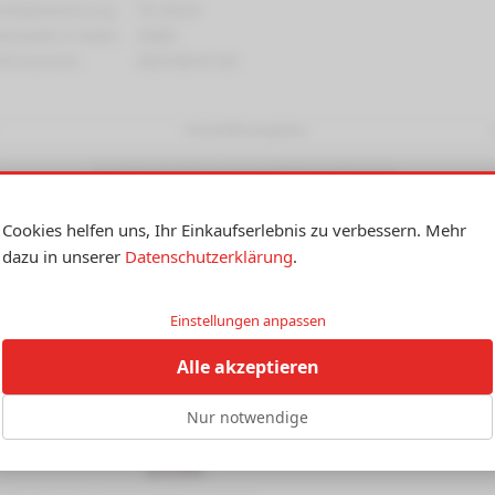
rtikelbezeichnung:
TN-324 M
ichweite in Seiten:
26000
AN Nummer:
4053768187182
Herstellerangaben
Produktsicherheit und Handhabungshinweise
Cookies helfen uns, Ihr Einkaufserlebnis zu verbessern. Mehr
dazu in unserer
Datenschutzerklärung
.
Einstellungen anpassen
Alle akzeptieren
Nur notwendige