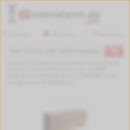
Anmelden
Mein Konto
Warenkorb
🔍
Sie sind hier:
Startseite
>
Konica Minolta
>
Konica Minolta
bizhub C
>
Konica Minolta Bizhub C 754
>
A2X208D
Original Konica Minolta IU-711 Y A2X208D Drum
Unit gelb (ca. 155.000 Seiten)