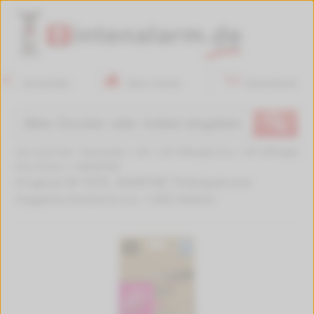
Anmelden
Mein Konto
Warenkorb
🔍
Sie sind hier:
Startseite
>
HP
>
HP OfficeJet Pro
>
HP OfficeJet
Pro 9120 e
>
4S6W7NE
Original HP 937E, 4S6W7NE Tintenpatrone
magenta Evomore (ca. 1.650 Seiten)