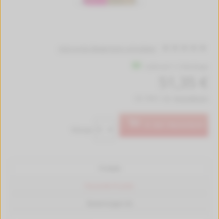
Jetzt erste Bewertung schreiben!
Lieferzeit 1-2 Werktage
51,35 €
inkl. MwSt. zzgl.
Versandkosten
In den Warenkorb
Menge:
Produkt
Passende Drucker
Bewertungen (0)