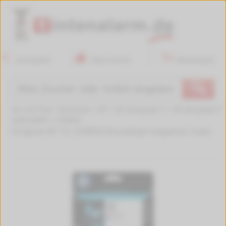
Anmelden
Mein Konto
Warenkorb
🔍
Sie sind hier:
Startseite
>
HP
>
HP DesignJet T
>
HP DesignJet T
2300 eMFP
>
C9383A
Original HP 72, C9383A Druckkopf magenta +cyan