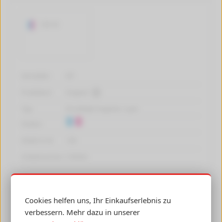
130 ml
Hersteller:
HP
Produktart:
Original
Typ:
Druckkopf magenta +cyan
Farben:
Inhalt in ml:
130
Artikelnummer:
C9383A
Cookies helfen uns, Ihr Einkaufserlebnis zu
Hersteller des Artikels:
HP
verbessern. Mehr dazu in unserer
Typ / Farbe:
Druckkopf magenta