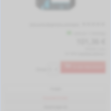
Jetzt erste Bewertung schreiben!
Lieferzeit 1-2 Werktage
101,36 €
(779,69 € / Liter)
inkl. MwSt.
kostenlose Lieferung *
In den Warenkorb
Menge:
Produkt
Passende Drucker
Bewertungen (0)