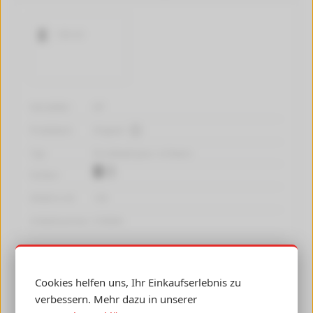
130 ml
Hersteller:
HP
Produktart:
Original
Typ:
Druckkopf grau +schwarz
Farben:
Inhalt in ml:
130
Artikelnummer:
C9380A
Cookies helfen uns, Ihr Einkaufserlebnis zu
Hersteller des Artikels:
HP
verbessern. Mehr dazu in unserer
Typ / Farbe:
Druckkopf grau