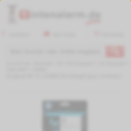
Anmelden
Mein Konto
Warenkorb
🔍
Sie sind hier:
Startseite
>
HP
>
HP DesignJet T
>
HP DesignJet T
2300 eMFP
>
C9380A
Original HP 72, C9380A Druckkopf grau +schwarz