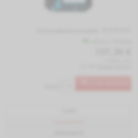
Jetzt erste Bewertung schreiben!
Lieferzeit 1-2 Werktage
101,36 €
(779,69 € / Liter)
inkl. MwSt.
kostenlose Lieferung *
In den Warenkorb
Menge:
Produkt
Passende Drucker
Bewertungen (0)