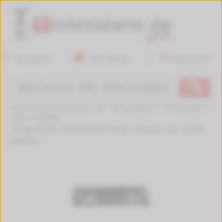
Anmelden
Mein Konto
Warenkorb
🔍
Sie sind hier:
Startseite
>
HP
>
HP LaserJet P
>
HP LaserJet P
2055
>
CE505A
Original HP CE505A 05A Toner schwarz (ca. 2.300
Seiten)