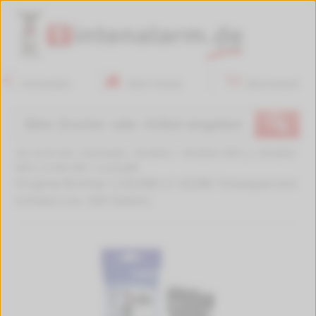
Anmelden
Mein Konto
Warenkorb
🔍
Sie sind hier:
Startseite
>
Brother
>
Brother MFC-J
>
Brother
MFC-J 5740 DW
>
LC422BK
Original Brother LC422BK LC-422BK Tintenpatrone
schwarz (ca. 550 Seiten)