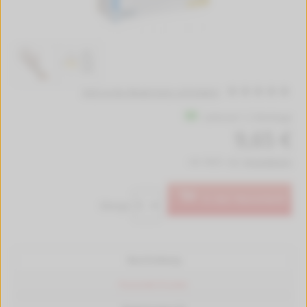
Jetzt erste Bewertung schreiben!
Lieferzeit 1-2 Werktage
9,65 €
inkl. MwSt. zzgl.
Versandkosten
In den Warenkorb
Menge:
Beschreibung
Passende Drucker