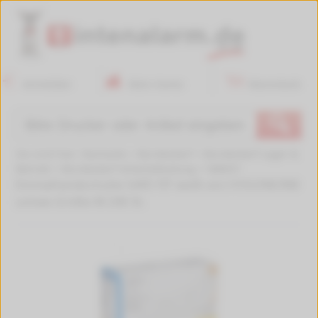
Anmelden
Mein Konto
Warenkorb
🔍
Sie sind hier:
Startseite
>
Bürobedarf
>
Bürobedarf Lager &
Betrieb
>
Bürobedarf Arbeitskleidung
>
588057
Einmalhandschuhe SAFE FIT weiß von HYGONORM
unisex Größe M 200 St.