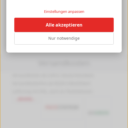
wie eine zweite Haut
Einstellungen anpassen
Jetzt die HYGONORM SAFE FIT Einmalhandschuhe in
Größe M bei tintenalarm.de bestellen.
Alle akzeptieren
Herstellerangaben
[+]
Nur notwendige
Versandkosten
Versandkosten ab 4,99 €, Deutschlandweit
Versandkostenfrei ab 89,90 € Bestellwert
Lieferung mit DHL, auch an Packstationen