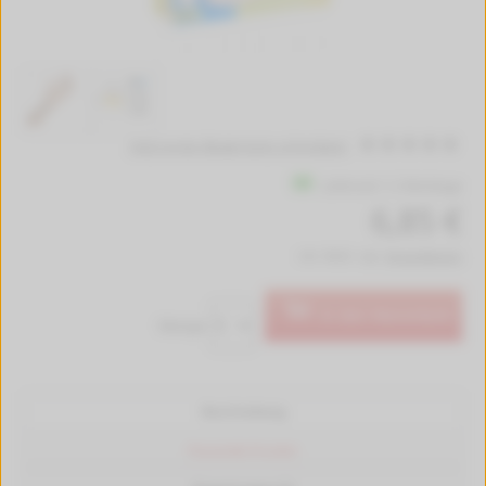
Jetzt erste Bewertung schreiben!
Lieferzeit 1-2 Werktage
6,85 €
inkl. MwSt. zzgl.
Versandkosten
In den Warenkorb
Menge:
Beschreibung
Passende Drucker