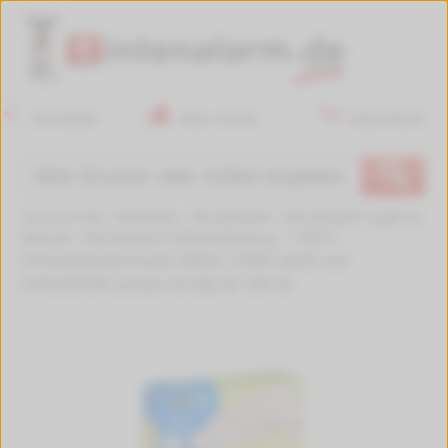
Anmelden
Mein Konto
Warenkorb
🔍
Sie sind hier:
Startseite
>
Bürobedarf
>
Bürobedarf Lager &
Betrieb
>
Bürobedarf Arbeitskleidung
>
195671
Einmalhandschuhe IDEAL LONG weiß von
HYGOSTAR unisex Größe M 100 St.