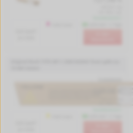
(343,46 € / kg)
inkl. MwSt. zzgl.
Versandkostenfrei *
Lieferzeit 1-2 Tage
15000 Seiten
0.8 Cent*
In den
pro Seite
Warenkorb
Original Ricoh TYPE MP C 3300 842044 Toner gelb (ca.
15.000 Seiten)
Produktdetails
127,08 €
(343,46 € / kg)
inkl. MwSt. zzgl.
Versandkostenfrei *
Lieferzeit 1-2 Tage
15000 Seiten
0.8 Cent*
In den
pro Seite
Warenkorb