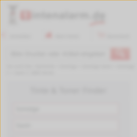
Anmelden
Mein Konto
Warenkorb
🔍
Sie sind hier:
Startseite
>
Sonstige
>
Sonstige Savin
>
Sonstige
C
>
Savin C 2800 Series
Tinte & Toner Finder