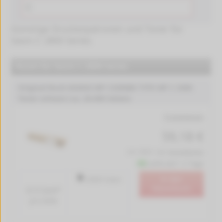
Günstige Druckerpatronen und Toner für
Savin C 2800 Series
Ricoh für Savin C 2800 Series
Original Ricoh 842043 MP C3300BK TYPE MP C 3300
Toner schwarz (ca. 20.000 Seiten)
Produktdetails
59,18 €
inkl. MwSt. zzgl.
Versandkosten
Lieferzeit 1-2 Tage
In den
20000 Seiten
Warenkorb
0.3 Cent*
pro Seite