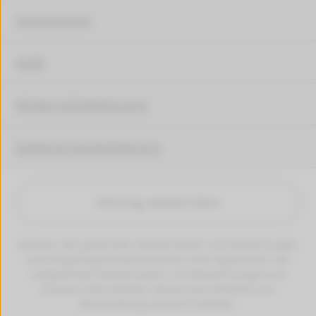
Impressum
AGB
Widerrufsbelehrung
Datenschutzerklärung
Vertrag widerrufen
Hinweis: Alle genannten Markennamen und Bezeichungen
sind eingetragene Warenzeichen ihrer Eigentümer. Die
aufgeführten Markennamen und Bezeichnungen auf
unseren Internetseiten dienen ausschließlich zur
Beschreibung unserer Produkte.