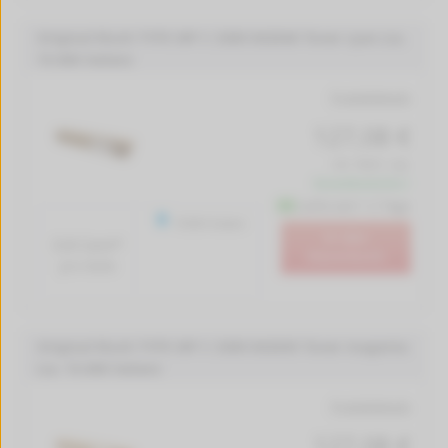
Original Ricoh TYPE MP C 3300 842046 Toner cyan (ca.
15.000 Seiten)
Produktdetails
127,08 €
inkl. MwSt. zzgl.
Versandkostenfrei *
Lieferzeit 1-2 Tage
15000 Seiten
In den
0.8 Cent*
Warenkorb
pro Seite
Original Ricoh TYPE MP C 3300 842045 Toner magenta
(ca. 15.000 Seiten)
Produktdetails
127,08 €