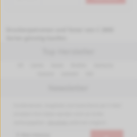
Druckerpatronen und Toner von C 2800
Series günstig kaufen.
Top Hersteller
HP
Canon
Epson
Brother
Samsung
Kyocera
Lexmark
OKI
Newsletter
Insiderwissen, Angebote und Gutscheine per E-Mail
erhalten! Ihre Daten werden nicht an Dritte
weitergegeben.
Abmelden
jederzeit möglich.