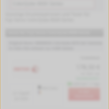
Günstige Druckerpatronen und Toner für
Fuji Xerox ColorQube 8500 Series
Xerox für Fuji Xerox ColorQube 8500 Series
Original Xerox 108R00935 ColorQube 8570 Ink Festtinte
in Color-Stix schwarz (ca. 8.600 Seiten)
Produktdetails
178,50 €
inkl. MwSt. zzgl.
Versandkostenfrei *
Lieferzeit 1-2 Tage
8600 Seiten
In den
2.1 Cent*
Warenkorb
pro Seite