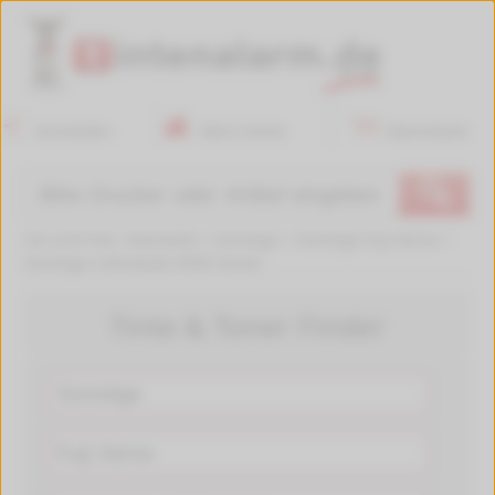
Anmelden
Mein Konto
Warenkorb
🔍
Sie sind hier:
Startseite
>
Sonstige
>
Sonstige Fuji Xerox
>
Sonstige ColorQube 8500 Series
Tinte & Toner Finder