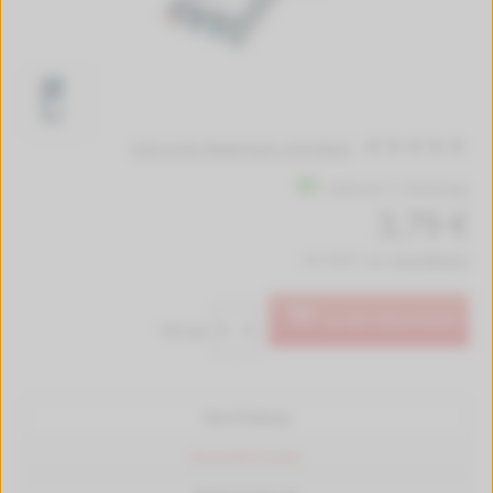
Jetzt erste Bewertung schreiben!
Lieferzeit 1-2 Werktage
3,79 €
inkl. MwSt. zzgl.
Versandkosten
In den Warenkorb
Menge:
Beschreibung
Passende Drucker