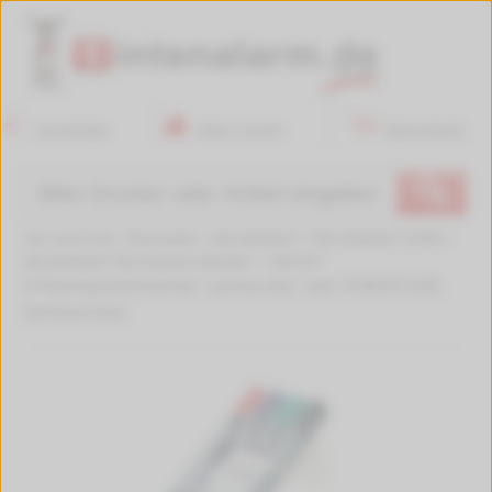
Anmelden
Mein Konto
Warenkorb
🔍
Sie sind hier:
Startseite
>
Bürobedarf
>
Bürobedarf Stifte
>
Bürobedarf Permanent-Marker
>
455337
4 Permanentmarker Lumocolor von STAEDTLER,
farbsortiert