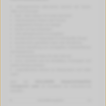
selbstgemachtes dekoratives Geschirr wie Tassen,
Teller und Schüsseln
(Sekt-, Wein-)Gläser mit coolen Sprüchen
individualisierte Fliesen oder Fenster
aufgeweckte Notizen am Spiegel
Kerzen mit Spruchbändern
tolle selbstgemachte Vorratsgläser
wunderschöne Holzpaneele im individuellen Design
wunderschön gestaltete Vasen oder Windlichter
schöne Gestaltung von versiegelten Holzoberflächen
wie Möbelstücke
individualisiertes Dekor für dein Fahrrad
Icons, Symbole usw. für Modellbau, Prototypen und
andere Miniaturarbeiten
originalähnliche Motive zur Restauration und vieles
mehr!
Jetzt die
SKULLPAPER Wasserschiebefolie
transparent Laser
als Einzelblatt bei tintenalarm.de
bestellen.
Herstellerangaben
[+]