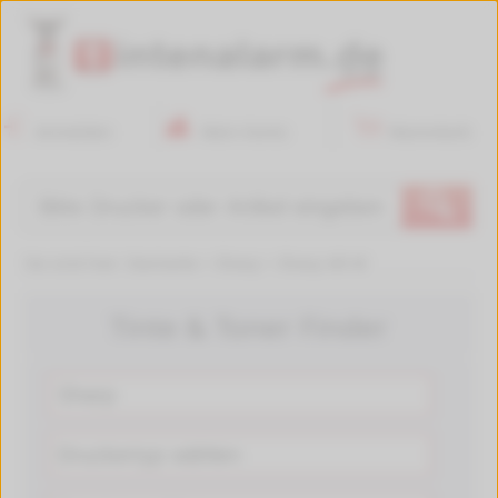
Anmelden
Mein Konto
Warenkorb
🔍
Sie sind hier:
Startseite
>
Sharp
>
Sharp AR-M
Tinte & Toner Finder