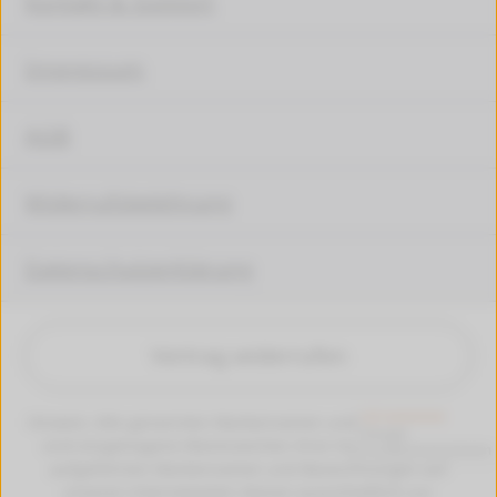
Kontakt & Support
Impressum
AGB
Widerrufsbelehrung
Datenschutzerklärung
Vertrag widerrufen
Hinweis: Alle genannten Markennamen und Bezeichungen
sind eingetragene Warenzeichen ihrer Eigentümer. Die
aufgeführten Markennamen und Bezeichnungen auf
unseren Internetseiten dienen ausschließlich zur