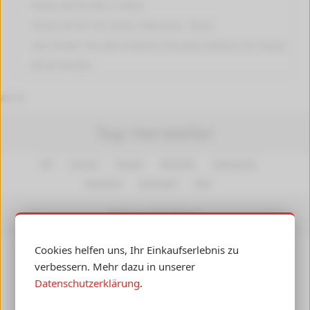
Sharp AR-M 280 U
Toner
Sharp AR-M 310 Series
Patronen, Toner
Hier finden Sie alle anderen
Druckerzubehör für Sharp
AR-M
Geräte.
AR-M
Top Hersteller
HP
Canon
Epson
Brother
Samsung
Kyocera
Lexmark
OKI
Newsletter
Cookies helfen uns, Ihr Einkaufserlebnis zu
Insiderwissen, Angebote und Gutscheine per E-Mail
verbessern. Mehr dazu in unserer
erhalten! Ihre Daten werden nicht an Dritte
Datenschutzerklärung
.
weitergegeben.
Abmelden
jederzeit möglich.