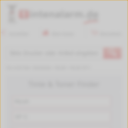
Anmelden
Mein Konto
Warenkorb
🔍
Sie sind hier:
Startseite
>
Ricoh
>
Ricoh SP C
Tinte & Toner Finder