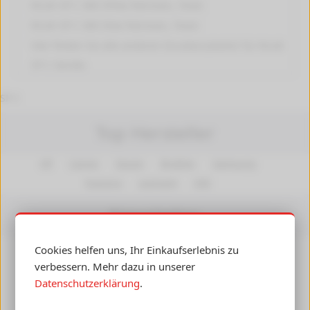
Ricoh SP C 360 SFNw
Patronen, Toner
Ricoh SP C 360 SNw
Patronen, Toner
Hier finden Sie alle anderen
Druckerzubehör für Ricoh
SP C
Geräte.
SP C
Top Hersteller
HP
Canon
Epson
Brother
Samsung
Kyocera
Lexmark
OKI
Newsletter
Cookies helfen uns, Ihr Einkaufserlebnis zu
Insiderwissen, Angebote und Gutscheine per E-Mail
verbessern. Mehr dazu in unserer
erhalten! Ihre Daten werden nicht an Dritte
Datenschutzerklärung
.
weitergegeben.
Abmelden
jederzeit möglich.