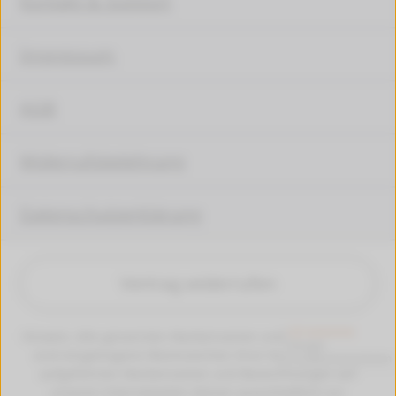
Kontakt & Support
Impressum
AGB
Widerrufsbelehrung
Datenschutzerklärung
Vertrag widerrufen
Hinweis: Alle genannten Markennamen und Bezeichungen
sind eingetragene Warenzeichen ihrer Eigentümer. Die
aufgeführten Markennamen und Bezeichnungen auf
unseren Internetseiten dienen ausschließlich zur