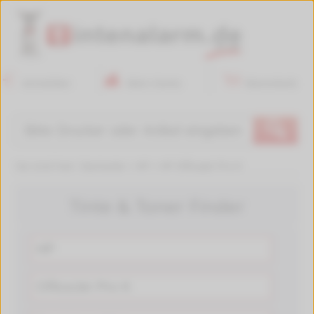
Anmelden
Mein Konto
Warenkorb
🔍
Sie sind hier:
Startseite
>
HP
>
HP OfficeJet Pro K
Tinte & Toner Finder