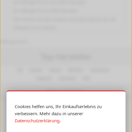
HP OfficeJet Pro K 550 TWN
Patronen
HP OfficeJet Pro K 5300
Patronen
Hier finden Sie alle anderen
Druckerzubehör für HP
OfficeJet Pro K
Geräte.
Officejet Pro K
Top Hersteller
HP
Canon
Epson
Brother
Samsung
Kyocera
Lexmark
OKI
Newsletter
Cookies helfen uns, Ihr Einkaufserlebnis zu
Insiderwissen, Angebote und Gutscheine per E-Mail
verbessern. Mehr dazu in unserer
erhalten! Ihre Daten werden nicht an Dritte
Datenschutzerklärung
.
weitergegeben.
Abmelden
jederzeit möglich.