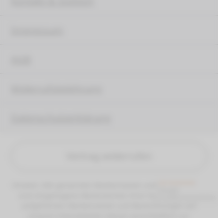
Kontakt & Support
Impressum
AGB
Widerrufsbelehrung
Datenschutzerklärung
Vertrag widerrufen
Hinweis: Alle genannten Markennamen und Bezeichungen
sind eingetragene Warenzeichen ihrer Eigentümer. Die
aufgeführten Markennamen und Bezeichnungen auf
unseren Internetseiten dienen ausschließlich zur