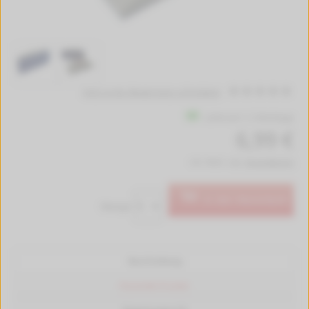
Jetzt erste Bewertung schreiben!
Lieferzeit 1-2 Werktage
6,99 €
inkl. MwSt. zzgl.
Versandkosten
In den Warenkorb
Menge:
Beschreibung
Passende Drucker