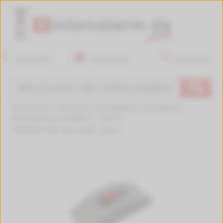
Anmelden
Mein Konto
Warenkorb
🔍
Sie sind hier:
Startseite
>
Bürobedarf
>
Bürobedarf
Whiteboards & Zubehör
>
574731
Tafellöscher von dots, grau