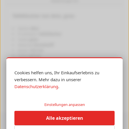
Bewertungen (0)
Tafellöscher von dots, grau
Marke:
dots
Produktart:
Tafellöscher
Farbe:
grau
Material:
Kunststoff
Breite:
14,5 cm
Höhe:
6,0 cm
Eigenschaften:
magnetisch, nachfüllbar
Einsatzbereiche:
Flipcharts, Whiteboards,
Planungstafeln, Kreidetafeln
Cookies helfen uns, Ihr Einkaufserlebnis zu
verbessern. Mehr dazu in unserer
Herstellerangaben
[+]
Datenschutzerklärung
.
Einstellungen anpassen
Alle akzeptieren
Versandkosten