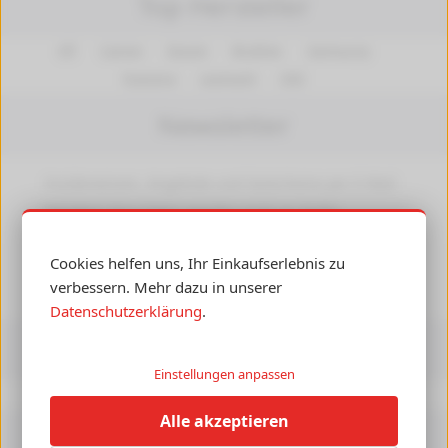
Top Hersteller
HP
Canon
Epson
Brother
Samsung
Kyocera
Lexmark
OKI
Newsletter
Insiderwissen, Angebote und Gutscheine per E-Mail
erhalten! Ihre Daten werden nicht an Dritte
weitergegeben.
Abmelden
jederzeit möglich.
Cookies helfen uns, Ihr Einkaufserlebnis zu
►
verbessern. Mehr dazu in unserer
Datenschutzerklärung
.
Informationen
Einstellungen anpassen
Druckerpedia
Alle akzeptieren
Versandkosten