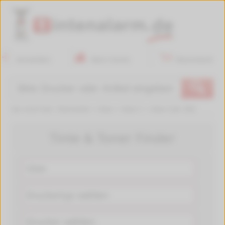
Anmelden
Mein Konto
Warenkorb
🔍
Sie sind hier:
Startseite
>
Utax
>
Utax C
>
Utax Calc-302
Tinte & Toner Finder