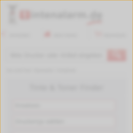
Anmelden
Mein Konto
Warenkorb
🔍
Sie sind hier:
Startseite
>
Kreatives
Tinte & Toner Finder