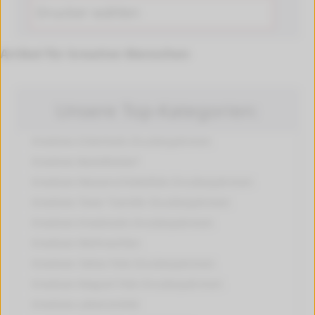
Drucker wählen
Artikel für kreative Menschen
Unsere Top-Kategorien:
Kreatives Eckentools
Druckerpatronen
Kreatives Bastelbedarf
Kreatives Wasserschiebefolie
Druckerpatronen
Kreatives Toner Transfer
Druckerpatronen
Kreatives Kreativsets
Druckerpatronen
Kreatives Weihnachten
Kreatives Tattoo Folie
Druckerpatronen
Kreatives Magnet Folie
Druckerpatronen
Kreatives Lebensmittel