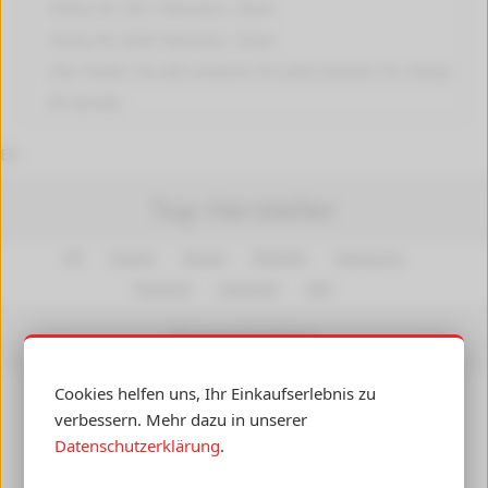
Sharp ER 2351
Patronen, Toner
Sharp ER 2640
Patronen, Toner
Hier finden Sie alle anderen
Druckerzubehör für Sharp
ER
Geräte.
ER
Top Hersteller
HP
Canon
Epson
Brother
Samsung
Kyocera
Lexmark
OKI
Newsletter
Cookies helfen uns, Ihr Einkaufserlebnis zu
Insiderwissen, Angebote und Gutscheine per E-Mail
verbessern. Mehr dazu in unserer
erhalten! Ihre Daten werden nicht an Dritte
Datenschutzerklärung
.
weitergegeben.
Abmelden
jederzeit möglich.