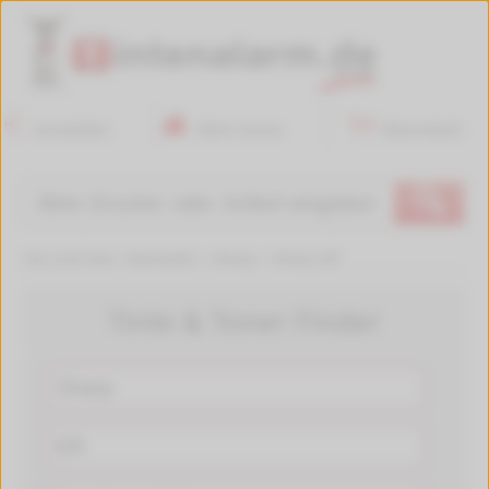
Anmelden
Mein Konto
Warenkorb
🔍
Sie sind hier:
Startseite
>
Sharp
>
Sharp ER
Tinte & Toner Finder