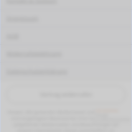
Kontakt & Support
Impressum
AGB
Widerrufsbelehrung
Datenschutzerklärung
Vertrag widerrufen
Hinweis: Alle genannten Markennamen und Bezeichungen
sind eingetragene Warenzeichen ihrer Eigentümer. Die
aufgeführten Markennamen und Bezeichnungen auf
unseren Internetseiten dienen ausschließlich zur