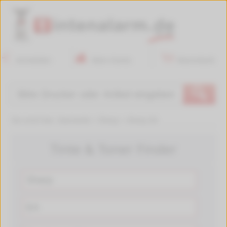
Anmelden
Mein Konto
Warenkorb
🔍
Sie sind hier:
Startseite
>
Sharp
>
Sharp EA
Tinte & Toner Finder