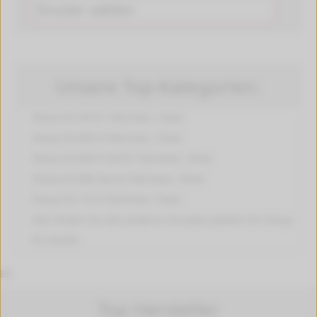
Unsere Top-Kategorien:
Sharp EA 40101
Patronen, Toner
Sharp EA 800 R
Patronen, Toner
Sharp EA 800 R 40101
Patronen, Toner
Sharp EA 800 Series
Patronen, Toner
Sharp EA 710 R
Patronen, Toner
Hier finden Sie alle anderen
Druckerzubehör für Sharp
EA
Geräte.
EA
Top Hersteller