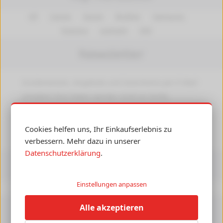
HP
Canon
Epson
Brother
Samsung
Kyocera
Lexmark
OKI
Newsletter
Insiderwissen, Angebote und Gutscheine per E-Mail
erhalten! Ihre Daten werden nicht an Dritte
weitergegeben.
Abmelden
jederzeit möglich.
Cookies helfen uns, Ihr Einkaufserlebnis zu
►
verbessern. Mehr dazu in unserer
Datenschutzerklärung
.
Informationen
Einstellungen anpassen
Druckerpedia
Versandkosten
Alle akzeptieren