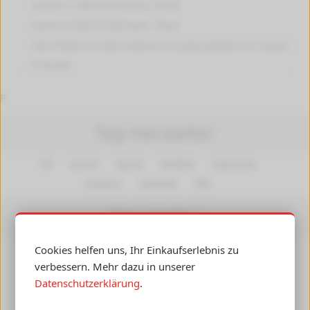
Canon P 1260 D
Patronen, Toner
Canon P 4420 D
Patronen, Toner
Hier finden Sie alle anderen
Druckerzubehör für Canon
P
Geräte.
P
Top Hersteller
HP
Canon
Epson
Brother
Samsung
Kyocera
Lexmark
OKI
Newsletter
Cookies helfen uns, Ihr Einkaufserlebnis zu
Insiderwissen, Angebote und Gutscheine per E-Mail
verbessern. Mehr dazu in unserer
erhalten! Ihre Daten werden nicht an Dritte
Datenschutzerklärung
.
weitergegeben.
Abmelden
jederzeit möglich.