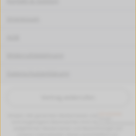
Kontakt & Support
Impressum
AGB
Widerrufsbelehrung
Datenschutzerklärung
Vertrag widerrufen
Hinweis: Alle genannten Markennamen und Bezeichungen
sind eingetragene Warenzeichen ihrer Eigentümer. Die
aufgeführten Markennamen und Bezeichnungen auf
unseren Internetseiten dienen ausschließlich zur