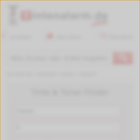
Anmelden
Mein Konto
Warenkorb
🔍
Sie sind hier:
Startseite
>
Canon
>
Canon P
Tinte & Toner Finder