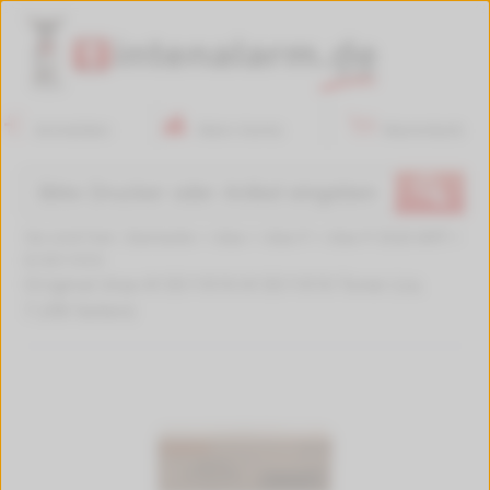
Anmelden
Mein Konto
Warenkorb
🔍
Sie sind hier:
Startseite
>
Utax
>
Utax P
>
Utax P-3520 MFP
>
613511010
Original Utax 613511010 613511010 Toner (ca.
7.200 Seiten)