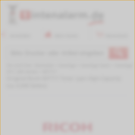
Anmelden
Mein Konto
Warenkorb
🔍
Sie sind hier:
Startseite
>
Sonstige
>
Sonstige Savin
>
Sonstige
SP C 260 Series
>
407717
Original Ricoh 407717 Toner cyan High-Capacity
(ca. 6.000 Seiten)